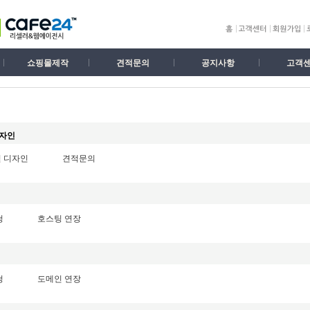
쇼핑몰제작
견적문의
공지사항
고객
맵
디자인
 디자인
견적문의
청
호스팅 연장
청
도메인 연장