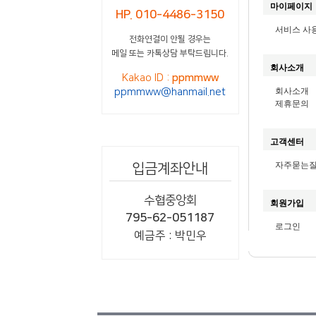
마이페이지
HP. 010-4486-3150
서비스 사
전화연결이 안될 경우는
메일 또는 카톡상담 부탁드립니다.
회사소개
Kakao ID :
ppmmww
ppmmww@hanmail.net
회사소개
제휴문의
고객센터
자주묻는
입금계좌안내
수협중앙회
회원가입
795-62-051187
로그인
예금주 : 박민우