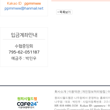
Kakao ID :
ppmmww
ppmmww@hanmail.net
입금계좌안내
수협중앙회
795-62-051187
예금주 : 박민우
회사소개
|
이용약관
|
개인정보처리방침
|
원피시월드웹은 나우컴에서 운영하는 홈페이지 
나우컴
l
대표 : 박민우
l
사업자등록번호 : 213-1
HP. 010-4486-3150
l
Kakao ID : ppmmww
l
이
Copyright ⓒ onepcworld.com All Right Reser