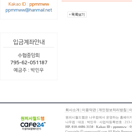
Kakao ID :
ppmmww
ppmmww@hanmail.net
입금계좌안내
수협중앙회
795-62-051187
예금주 : 박민우
회사소개
|
이용약관
|
개인정보처리방침
|
원피시월드웹은 나우컴에서 운영하는 홈페이지 
나우컴
l
대표 : 박민우
l
사업자등록번호 : 213-1
HP. 010-4486-3150
l
Kakao ID : ppmmww
l
이
Copyright ⓒ onepcworld.com All Right Reser