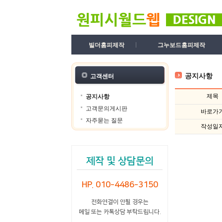
빌더홈피제작
그누보드홈피제작
공지사항
고객센터
제목
공지사항
고객문의게시판
바로가
자주묻는 질문
작성일
제작 및 상담문의
HP. 010-4486-3150
전화연결이 안될 경우는
메일 또는 카톡상담 부탁드립니다.