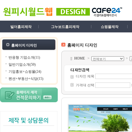
빌더홈피제작
그누보드홈피제작
쇼핑몰제작
홈페이지 디자인
홈페이지 디자인
반응형 기업소개(11)
HOME
>
>
일반기업소개(59)
기업홍보+쇼핑몰(24)
디자인 제목
펜션+부동산+식당(15)
가격대 선택
제작 및 상담문의