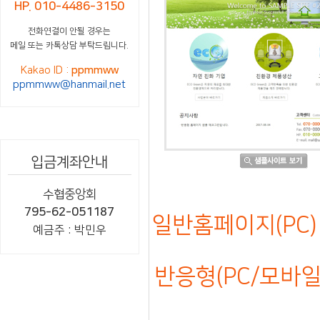
HP. 010-4486-3150
전화연결이 안될 경우는
메일 또는 카톡상담 부탁드립니다.
Kakao ID :
ppmmww
ppmmww@hanmail.net
입금계좌안내
수협중앙회
795-62-051187
일반홈페이지(PC) 
예금주 : 박민우
반응형(PC/모바일)