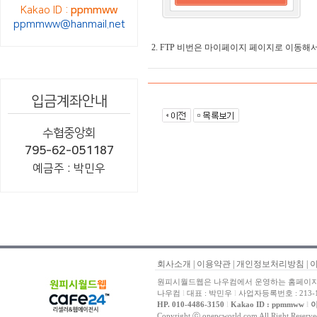
Kakao ID :
ppmmww
ppmmww@hanmail.net
2. FTP 비번은 마이페이지 페이지로 이동해
입금계좌안내
수협중앙회
795-62-051187
예금주 : 박민우
회사소개
|
이용약관
|
개인정보처리방침
|
원피시월드웹은 나우컴에서 운영하는 홈페이지 
나우컴
l
대표 : 박민우
l
사업자등록번호 : 213-1
HP. 010-4486-3150
l
Kakao ID : ppmmww
l
이
Copyright ⓒ onepcworld.com All Right Reser