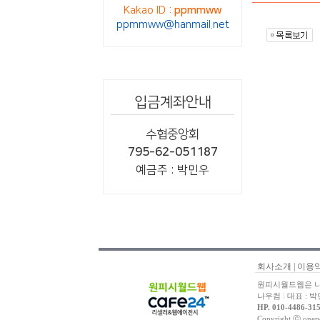
Kakao ID :
ppmmww
ppmmww@hanmail.net
입금계좌안내
수협중앙회
795-62-051187
예금주 : 박민우
회사소개
|
이용
원피시월드웹은 나
나우컴
l
대표 : 
HP. 010-4486-31
Copyright ⓒ onep