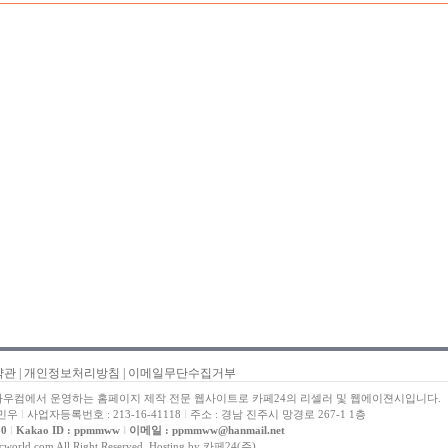
약관
|
개인정보처리방침
|
이메일무단수집거부
우컴에서 운영하는 홈페이지 제작 전문 웹사이트로 카페24의 리셀러 및 웹에이젼시입니다.
박민우
l
사업자등록번호 : 213-16-41118
l
주소 : 경남 진주시 망경로 267-1 1층
50
l
Kakao ID : ppmmww
l
이메일 : ppmmww@hanmail.net
cworld.com All Right Reserved. Hosting by 카페24(주)