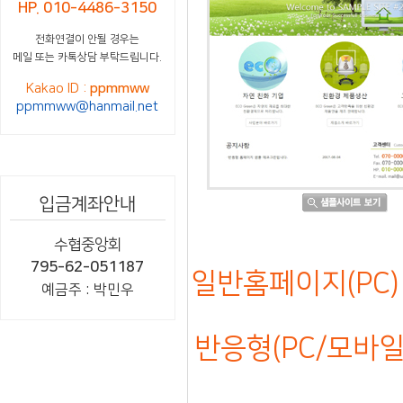
HP. 010-4486-3150
전화연결이 안될 경우는
메일 또는 카톡상담 부탁드립니다.
Kakao ID :
ppmmww
ppmmww@hanmail.net
입금계좌안내
수협중앙회
795-62-051187
일반홈페이지(PC) 
예금주 : 박민우
반응형(PC/모바일)