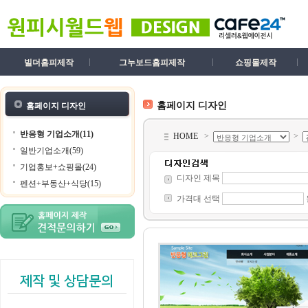
빌더홈피제작
그누보드홈피제작
쇼핑몰제작
홈페이지 디자인
홈페이지 디자인
반응형 기업소개(11)
HOME
>
>
일반기업소개(59)
기업홍보+쇼핑몰(24)
디자인 제목
펜션+부동산+식당(15)
가격대 선택
제작 및 상담문의