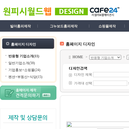
빌더홈피제작
그누보드홈피제작
쇼핑몰제작
홈페이지 디자인
홈페이지 디자인
반응형 기업소개(11)
HOME
>
>
일반기업소개(59)
기업홍보+쇼핑몰(24)
디자인 제목
펜션+부동산+식당(15)
가격대 선택
제작 및 상담문의