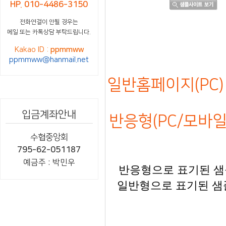
HP. 010-4486-3150
전화연결이 안될 경우는
메일 또는 카톡상담 부탁드립니다.
Kakao ID :
ppmmww
ppmmww@hanmail.net
일반홈페이지(PC) 
입금계좌안내
반응형(PC/모바일)
수협중앙회
795-62-051187
예금주 : 박민우
반응형으로 표기된 샘플
일반형으로 표기된 샘플