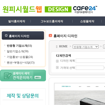
빌더홈피제작
그누보드홈피제작
쇼핑몰제작
홈페이지 디자인
홈페이지 디자인
반응형 기업소개(11)
HOME
>
>
일반기업소개(59)
기업홍보+쇼핑몰(24)
디자인 제목
펜션+부동산+식당(15)
가격대 선택
제작 및 상담문의