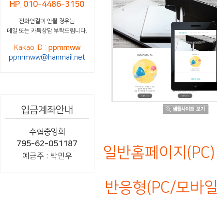
HP. 010-4486-3150
전화연결이 안될 경우는
메일 또는 카톡상담 부탁드립니다.
Kakao ID :
ppmmww
ppmmww@hanmail.net
입금계좌안내
수협중앙회
795-62-051187
일반홈페이지(PC) 
예금주 : 박민우
반응형(PC/모바일)