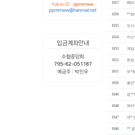
1057
IBI
Kakao ID :
ppmmww
ppmmww@hanmail.net
1056
**
1055
도시
1054
이스
입금계좌안내
1053
게임
수협중앙회
1052
한성
795-62-051187
예금주 : 박민우
1051
보*
1050
용인
1049
김**
1048
와이
1047
네*
1046
**