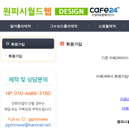
빌더홈피제작
그누보드홈피제작
쇼핑몰제작
회원가입
회원가입
회원가입
기존 카페24아이
카페24에서 회원가입
제작 및 상담문의
HP. 010-4486-3150
카페
전화연결이 안될 경우는
카페
메일 또는 카톡상담 부탁드립니다.
Kakao ID :
ppmmww
원피시월
ppmmww@hanmail.net