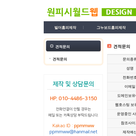
빌더홈피제작
그누보드홈피제작
견적문의
견적문의
견적문의
문의종
성명
전화번
제작 및 상담문의
이메일
도메인보유
HP. 010-4486-3150
웹호스팅 보
전화연결이 안될 경우는
운영중인 
메일 또는 카톡상담 부탁드립니다.
참조사이
Kakao ID :
ppmmww
ppmmww@hanmail.net
제작예