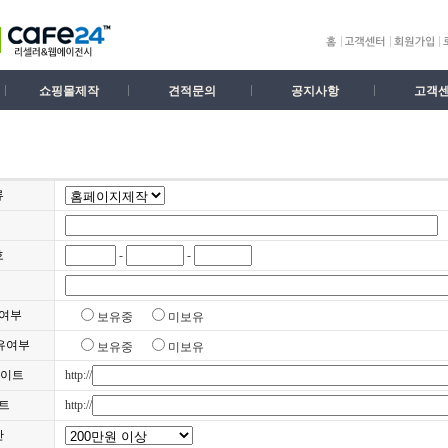
쇼핑몰제작
견적문의
공지사항
고객
류
호
-
-
여부
보유중
미보유
유여부
보유중
미보유
사이트
http://
트
http://
산