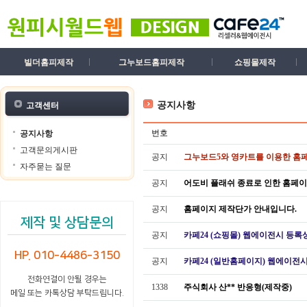
빌더홈피제작
그누보드홈피제작
쇼핑몰제작
공지사항
고객센터
번호
공지사항
고객문의게시판
공지
그누보드5와 영카트를 이용한 홈
자주묻는 질문
공지
어도비 플래쉬 종료로 인한 홈페
공지
홈페이지 제작단가 안내입니다.
제작 및 상담문의
공지
카페24 (쇼핑몰) 웹에이전시 등록
HP. 010-4486-3150
공지
카페24 (일반홈페이지) 웹에이전
전화연결이 안될 경우는
1338
주식회사 산** 반응형(제작중)
메일 또는 카톡상담 부탁드립니다.