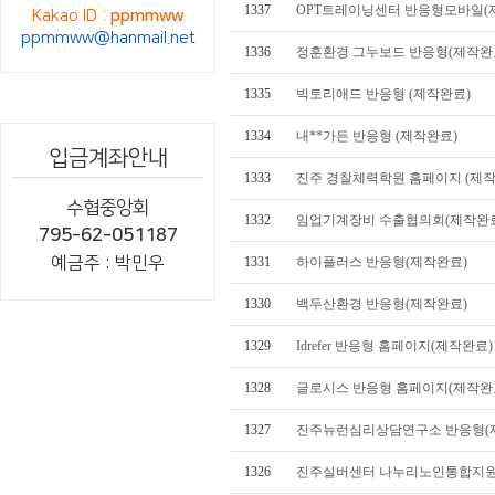
1337
OPT트레이닝센터 반응형모바일(
Kakao ID :
ppmmww
ppmmww@hanmail.net
1336
정훈환경 그누보드 반응형(제작완
1335
빅토리애드 반응형 (제작완료)
1334
내**가든 반응형 (제작완료)
입금계좌안내
1333
진주 경찰체력학원 홈페이지 (제작
수협중앙회
1332
임업기계장비 수출협의회(제작완
795-62-051187
예금주 : 박민우
1331
하이플러스 반응형(제작완료)
1330
백두산환경 반응형(제작완료)
1329
Idrefer 반응형 홈페이지(제작완료)
1328
글로시스 반응형 홈페이지(제작완
1327
진주뉴런심리상담연구소 반응형(
1326
진주실버센터 나누리노인통합지원