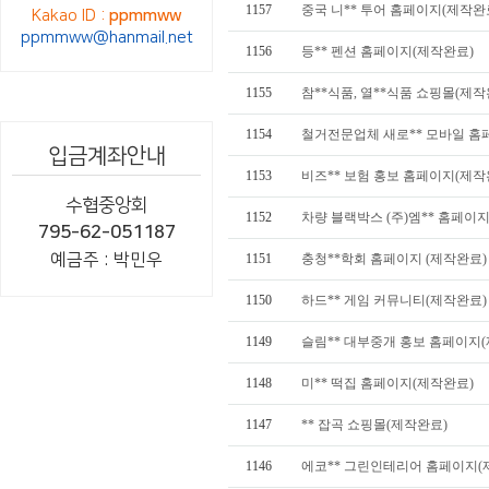
1157
중국 니** 투어 홈페이지(제작완
Kakao ID :
ppmmww
ppmmww@hanmail.net
1156
등** 펜션 홈페이지(제작완료)
1155
참**식품, 열**식품 쇼핑몰(제작
1154
철거전문업체 새로** 모바일 홈
입금계좌안내
1153
비즈** 보험 홍보 홈페이지(제작
수협중앙회
1152
차량 블랙박스 (주)엠** 홈페이
795-62-051187
예금주 : 박민우
1151
충청**학회 홈페이지 (제작완료)
1150
하드** 게임 커뮤니티(제작완료)
1149
슬림** 대부중개 홍보 홈페이지
1148
미** 떡집 홈페이지(제작완료)
1147
** 잡곡 쇼핑몰(제작완료)
1146
에코** 그린인테리어 홈페이지(