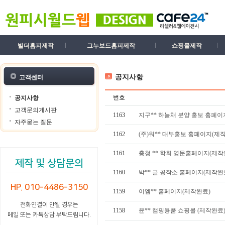
빌더홈피제작
그누보드홈피제작
쇼핑몰제작
공지사항
고객센터
번호
공지사항
고객문의게시판
1163
지구** 하늘채 분양 홍보 홈페이
자주묻는 질문
1162
(주)워** 대부홍보 홈페이지(제
1161
충청 ** 학회 영문홈페이지(제작
제작 및 상담문의
1160
박** 글 공작소 홈페이지(제작완
HP. 010-4486-3150
1159
이엠** 홈페이지(제작완료)
전화연결이 안될 경우는
1158
윤** 캠핑용품 쇼핑몰 (제작완료
메일 또는 카톡상담 부탁드립니다.