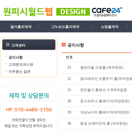
빌더홈피제작
그누보드홈피제작
쇼핑몰제작
공지사항
고객센터
번호
공지사항
고객문의게시판
23
열린마을 쇼핑몰 (제작완료)
자주묻는 질문
22
참다래와인 오름주가 홈(제작완료
21
옷만들기 홈패션 수주&작업중
제작 및 상담문의
20
청소파트너 홈페이지(작업완료)
HP. 010-4486-3150
19
개심낚시터 홈페이지(제작완료)
전화연결이 안될 경우는
18
동경 도레미민박 홈 (제작완료)
메일 또는 카톡상담 부탁드립니다.