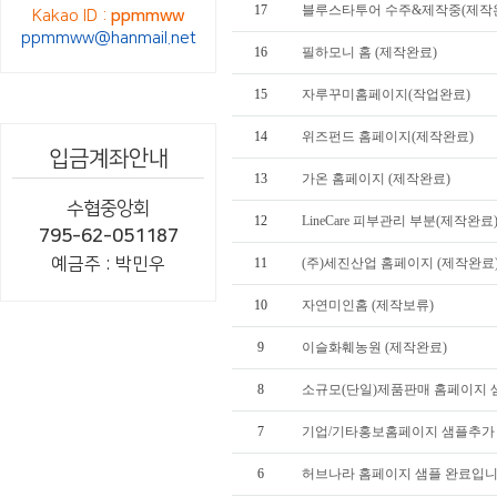
17
블루스타투어 수주&제작중(제작
Kakao ID :
ppmmww
ppmmww@hanmail.net
16
필하모니 홈 (제작완료)
15
자루꾸미홈페이지(작업완료)
14
위즈펀드 홈페이지(제작완료)
입금계좌안내
13
가온 홈페이지 (제작완료)
수협중앙회
12
LineCare 피부관리 부분(제작완료
795-62-051187
예금주 : 박민우
11
(주)세진산업 홈페이지 (제작완료
10
자연미인홈 (제작보류)
9
이슬화훼농원 (제작완료)
8
소규모(단일)제품판매 홈페이지 
7
기업/기타홍보홈페이지 샘플추가
6
허브나라 홈페이지 샘플 완료입니