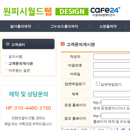
빌더홈피제작
그누보드홈피제작
쇼핑몰제작
고객문의게시판
고객센터
공지사항
작성자
고객문의게시판
비밀번호
자주묻는 질문
이메일
답변메일받기
답변메일받기
제작 및 상담문의
제목
http://
운영 홈페이지
HP. 010-4486-3150
현재 운영중이시거나 보유하고
http://
전화연결이 안될 경우는
참조 홈페이지
홈페이지 제작 및 리뉴얼시 
메일 또는 카톡상담 부탁드립니다.
소스