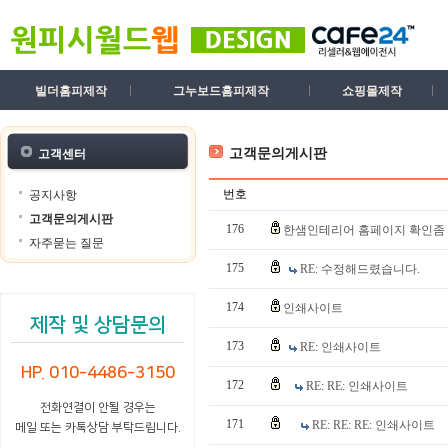
빌더홈피제작
그누보드홈피제작
쇼핑몰제작
고객문의게시판
고객센터
번호
공지사항
고객문의게시판
176
한샘인테리어 홈페이지 확인좀
자주묻는 질문
175
RE: 수정해드렸습니다.
174
인쇄사이트
제작 및 상담문의
173
RE: 인쇄사이트
HP. 010-4486-3150
172
RE: RE: 인쇄사이트
전화연결이 안될 경우는
171
RE: RE: RE: 인쇄사이트
메일 또는 카톡상담 부탁드립니다.