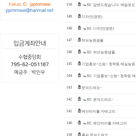
Kakao ID :
ppmmww
150
RE: 답변드렸습니다. 메일로도
ppmmww@hanmail.net
149
디자인(영문)
148
RE: 디자인(영문)
147
허브농원샘플
입금계좌안내
146
RE: 허브농원샘플
수협중앙회
145
795-62-051187
기업홍보+쇼핑= 청학동 매실농원 
예금주 : 박민우
144
RE: 기업홍보+쇼핑= 청학동 
143
문의드려요~
142
RE: 문의드려요~
141
메인타이틀 카테고리
140
RE: 메인타이틀 카테고리
139
홈피 문의드려요