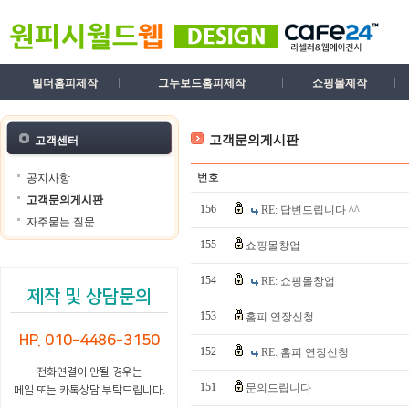
빌더홈피제작
그누보드홈피제작
쇼핑몰제작
고객문의게시판
고객센터
번호
공지사항
고객문의게시판
156
RE: 답변드립니다 ^^
자주묻는 질문
155
쇼핑몰창업
154
RE: 쇼핑몰창업
제작 및 상담문의
153
홈피 연장신청
HP. 010-4486-3150
152
RE: 홈피 연장신청
전화연결이 안될 경우는
151
문의드립니다
메일 또는 카톡상담 부탁드립니다.