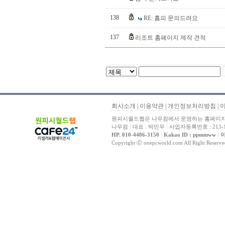
138
RE: 홈피 문의드려요
137
리조트 홈페이지 제작 견적
회사소개
|
이용약관
|
개인정보처리방침
|
원피시월드웹은 나우컴에서 운영하는 홈페이지 
나우컴
l
대표 : 박민우
l
사업자등록번호 : 213-1
HP. 010-4486-3150
l
Kakao ID : ppmmww
l
이
Copyright ⓒ onepcworld.com All Right Reser