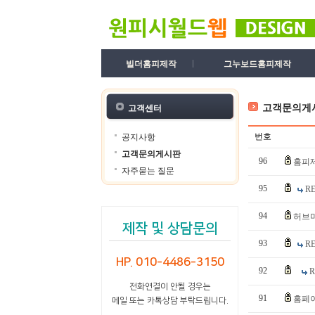
빌더홈피제작
그누보드홈피제작
고객문의게
고객센터
번호
공지사항
고객문의게시판
96
홈피제
자주묻는 질문
95
R
94
허브
제작 및 상담문의
93
R
HP. 010-4486-3150
92
전화연결이 안될 경우는
91
홈페이
메일 또는 카톡상담 부탁드립니다.