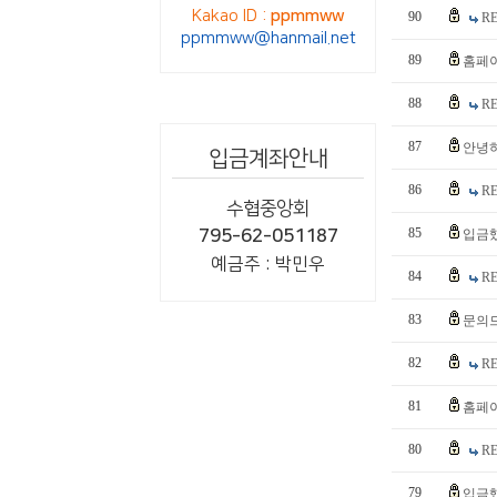
Kakao ID :
ppmmww
90
R
ppmmww@hanmail.net
89
홈페
88
R
87
안녕
입금계좌안내
86
R
수협중앙회
85
795-62-051187
입금
예금주 : 박민우
84
R
83
문의
82
R
81
홈페
80
R
79
입금