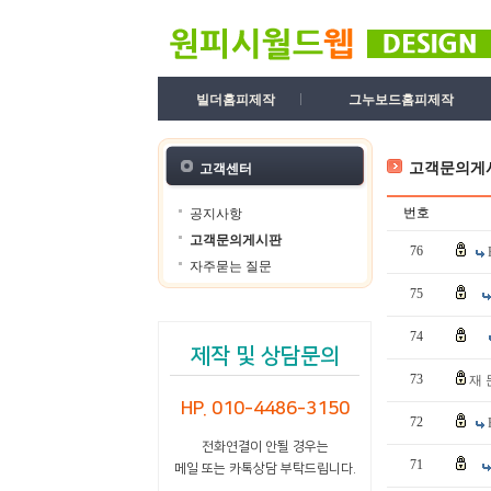
빌더홈피제작
그누보드홈피제작
고객문의게
고객센터
번호
공지사항
고객문의게시판
76
자주묻는 질문
75
74
제작 및 상담문의
73
재 
HP. 010-4486-3150
72
전화연결이 안될 경우는
71
메일 또는 카톡상담 부탁드립니다.