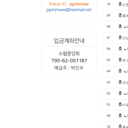
Kakao ID :
ppmmww
70
쇼핑
ppmmww@hanmail.net
69
홈
68
67
안
입금계좌안내
66
수협중앙회
65
795-62-051187
호
예금주 : 박민우
64
63
코딩
62
61
비
60
59
홈