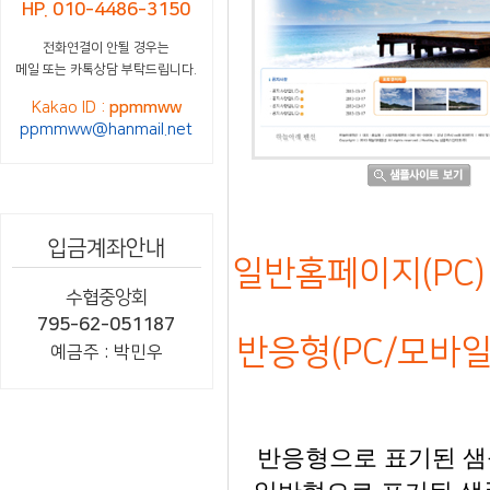
HP. 010-4486-3150
전화연결이 안될 경우는
메일 또는 카톡상담 부탁드립니다.
Kakao ID :
ppmmww
ppmmww@hanmail.net
입금계좌안내
일반홈페이지(PC) 
수협중앙회
795-62-051187
반응형(PC/모바일)
예금주 : 박민우
반응형으로 표기된 샘플