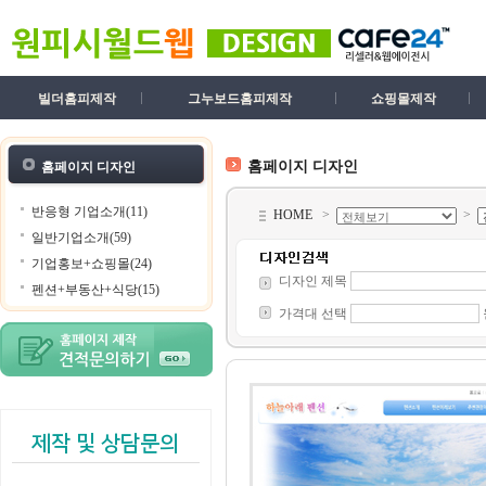
빌더홈피제작
그누보드홈피제작
쇼핑몰제작
홈페이지 디자인
홈페이지 디자인
반응형 기업소개(11)
HOME
>
>
일반기업소개(59)
기업홍보+쇼핑몰(24)
디자인 제목
펜션+부동산+식당(15)
가격대 선택
제작 및 상담문의