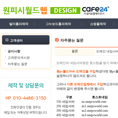
빌더홈피제작
그누보드홈피제작
쇼핑몰제작
자주묻는 질문
고객센터
질문
공지사항
도메인 네임서버
고객문의게시판
도메인의 네임서버명은 호스팅을 받기 위해
자주묻는 질문
원pc월드Web 도메인을 구입
하셨다면 원pc
설정하시지 않으셔도 됩니다.
그러나
다른 도메인업체에서 구입
하신것이라
제작 및 상담문의
아래와 같이 변경해 주시면 됩니다.
구분
호스트네임
HP. 010-4486-3150
1차 네임서버
ns.onepcworld.com
2차 네임서버
ns1.onepcworld.com
전화연결이 안될 경우는
3차 네임서버
ns2.onepcworld.com
메일 또는 카톡상담 부탁드립니다.
4차 네임서버
ns3.onepcworld.com