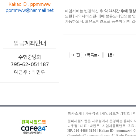
Kakao ID :
ppmmww
ppmmww@hanmail.net
네임서버는 변경하신 후
약 24시간 후에 정
또한 [나의서비스관리]에 보유도메인으로 연
가능하오니, 보유도메인으로 등록이 되어 있
입금계좌안내
수협중앙회
795-62-051187
예금주 : 박민우
회사소개
|
이용약관
|
개인정보처리방침
|
원피시월드웹은 나우컴에서 운영하는 홈페이지 
나우컴
l
대표 : 박민우
l
사업자등록번호 : 213-1
HP. 010-4486-3150
l
Kakao ID : ppmmww
l
이
Copyright ⓒ onepcworld.com All Right Reser