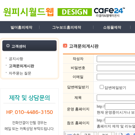
빌더홈피제작
그누보드홈피제작
쇼핑몰제작
고객문의게시판
고객센터
공지사항
작성자
고객문의게시판
비밀번호
자주묻는 질문
이메일
답변메일받기
답변메일받기
제작 및 상담문의
제목
http://
운영 홈페이지
HP. 010-4486-3150
현재 운영중이시거나 보유하고
http://
전화연결이 안될 경우는
참조 홈페이지
홈페이지 제작 및 리뉴얼시 
메일 또는 카톡상담 부탁드립니다.
소스