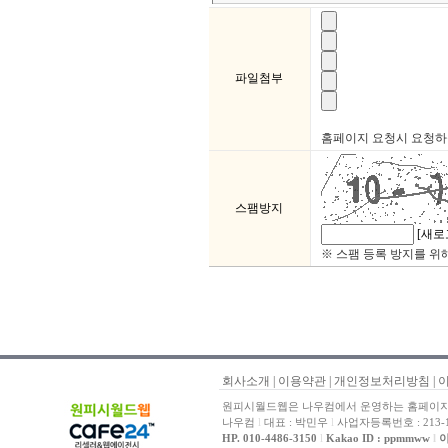
파일첨부
홈페이지 요청시 요청하실 
스팸방지
[새로
※ 스팸 등록 방지를 위
회사소개
|
이용약관
|
개인정보처리방침
|
원피시월드웹은 나우컴에서 운영하는 홈페이지 
나우컴
l
대표 : 박민우
l
사업자등록번호 : 213-1
HP. 010-4486-3150
l
Kakao ID : ppmmww
l
이