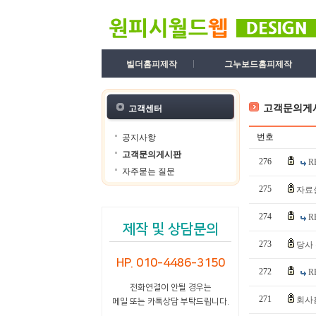
빌더홈피제작
그누보드홈피제작
고객문의게
고객센터
번호
공지사항
고객문의게시판
276
R
자주묻는 질문
275
자료
274
R
제작 및 상담문의
273
당사
HP. 010-4486-3150
272
R
전화연결이 안될 경우는
271
회사
메일 또는 카톡상담 부탁드립니다.