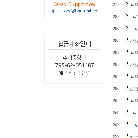
Kakao ID :
ppmmww
270
R
ppmmww@hanmail.net
269
268
267
기업
입금계좌안내
266
R
수협중앙회
265
795-62-051187
기업
예금주 : 박민우
264
R
263
쇼핑
262
R
261
260
259
문의