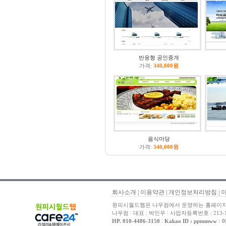
반응형 공인중개
가격:
340,000원
음식마당
가격:
340,000원
회사소개
|
이용약관
|
개인정보처리방침
|
원피시월드웹은 나우컴에서 운영하는 홈페이지 
나우컴
l
대표 : 박민우
l
사업자등록번호 : 213-1
HP. 010-4486-3150
l
Kakao ID : ppmmww
l
이