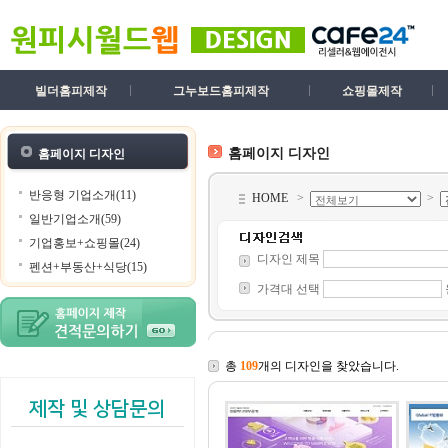
빌더홈피제작
그누보드홈피제작
쇼핑몰제작
홈페이지 디자인
홈페이지 디자인
반응형 기업소개(11)
HOME
>
>
일반기업소개(59)
기업홍보+쇼핑몰(24)
디자인 제목
펜션+부동산+식당(15)
가격대 선택
총
109
개의 디자인을 찾았습니다.
제작 및 상담문의