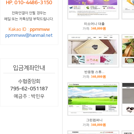
HP. 010-4486-3150
전화연결이 안될 경우는
메일 또는 카톡상담 부탁드립니다.
미소머니 대출
가격:
340,000원
Kakao ID :
ppmmww
ppmmww@hanmail.net
입금계좌안내
반응형 스튜...
가격:
340,000원
수협중앙회
795-62-051187
예금주 : 박민우
그린컴퍼니
가격:
340,000원