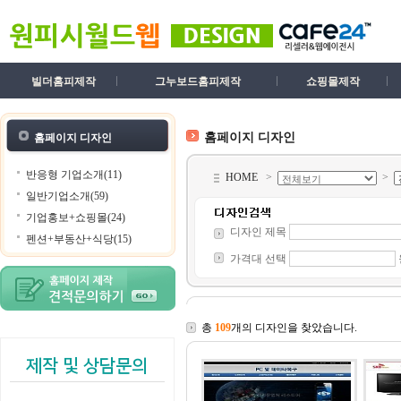
빌더홈피제작
그누보드홈피제작
쇼핑몰제작
홈페이지 디자인
홈페이지 디자인
반응형 기업소개(11)
HOME
>
>
일반기업소개(59)
기업홍보+쇼핑몰(24)
디자인 제목
펜션+부동산+식당(15)
가격대 선택
총
109
개의 디자인을 찾았습니다.
제작 및 상담문의