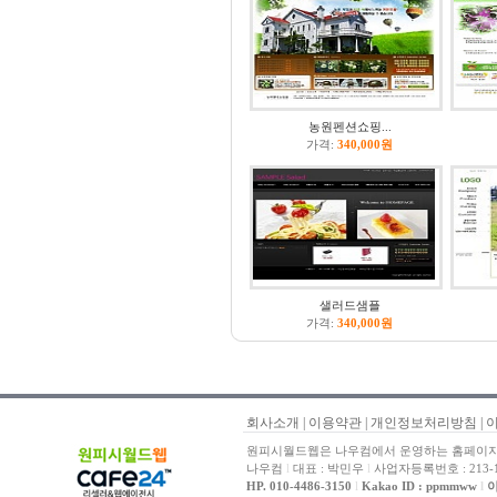
농원펜션쇼핑...
가격:
340,000원
샐러드샘플
가격:
340,000원
회사소개
|
이용약관
|
개인정보처리방침
|
원피시월드웹은 나우컴에서 운영하는 홈페이지 
나우컴
l
대표 : 박민우
l
사업자등록번호 : 213-1
HP. 010-4486-3150
l
Kakao ID : ppmmww
l
이