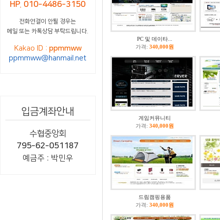
HP. 010-4486-3150
전화연결이 안될 경우는
메일 또는 카톡상담 부탁드립니다.
PC 및 데이타...
가격:
340,000원
Kakao ID :
ppmmww
ppmmww@hanmail.net
입금계좌안내
게임커뮤니티
가격:
340,000원
수협중앙회
795-62-051187
예금주 : 박민우
드림캠핑용품
가격:
340,000원