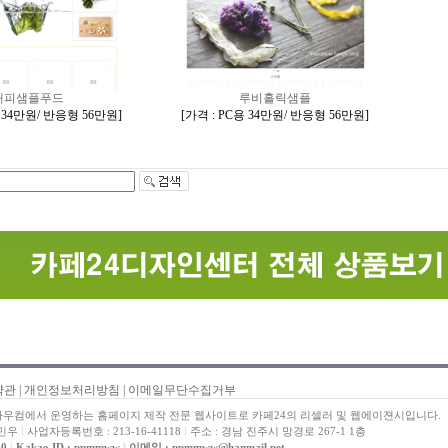
해피샘플푸드
루비홀릭샘플
용 34만원/ 반응형 56만원
]
[
가격 : PC용 34만원/ 반응형 56만원
]
약관
|
개인정보처리방침
|
이메일무단수집거부
우컴에서 운영하는 홈페이지 제작 전문 웹사이트로 카페24의 리셀러 및 웹에이젼시입니다.
박민우
l
사업자등록번호 : 213-16-41118
l
주소 : 경남 진주시 망경로 267-1 1층
50
l
Kakao ID : ppmmww
l
이메일 : ppmmww@hanmail.net