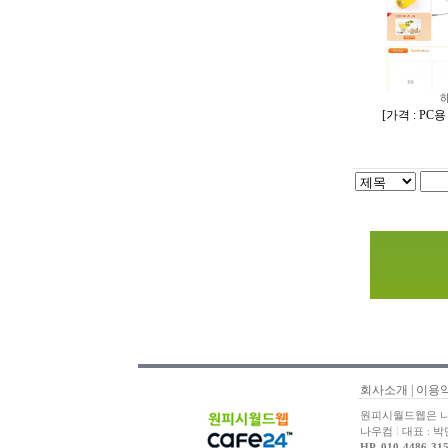
[
가격 : PC
회사소개
|
이용
원피시월드웹은 나
나우컴
l
대표 : 
HP. 010-4486-31