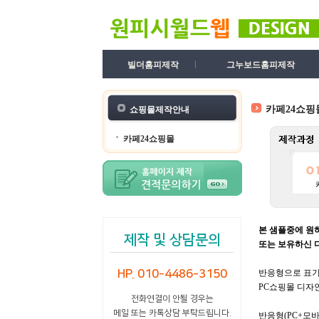
빌더홈피제작
그누보드홈피제작
카페24쇼핑
쇼핑몰제작안내
카페24쇼핑몰
본 샘플중에 원
제작 및 상담문의
또는 보유하신 
HP. 010-4486-3150
반응형으로 표기
PC쇼핑몰 디자인
전화연결이 안될 경우는
메일 또는 카톡상담 부탁드립니다.
반응형(PC+모바