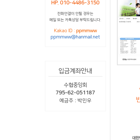
HP. 010-4486-3150
전화연결이 안될 경우는
메일 또는 카톡상담 부탁드립니다.
Kakao ID :
ppmmww
ppmmww@hanmail.net
입금계좌안내
수협중앙회
795-62-051187
반
예금주 : 박민우