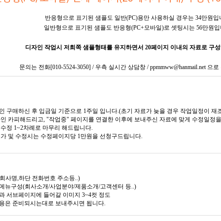
반응형으로 표기된 샘플도 일반(PC)용만 사용하실 경우는 34만원입
일반형으로 표기된 샘플도 반응형(PC+모바일)로 셋팅시는 56만원입
디자인 작업시 저희쪽 샘플형태를 유지하면서 20페이지 이내의 자료로 구
문의는 전화[010-5524-3050] / 우측 실시간 상담창 / ppmmww@hanmail.net
인 구매하신 후 입금일 기준으로 1주일 입니다.(초기 자료가 늦을 경우 작업일정이 재조
자인 카피해드리고, "작업중" 페이지를 연결한 이후에 보내주신 자료에 맞게 수정일정
 수정 1~2차례로 마무리 해드립니다.
 추가 및 수정시는 수정페이지당 1만원을 선청구드립니다.
단회사명,하단 전화번호 주소등..)
상단메뉴구성(회사소개/사업분야/제품소개/고객센터 등..)
메인과 서브페이지에 들어갈 이미지 3~4컷 정도
 내용은 준비되시는대로 보내주시면 됩니다.