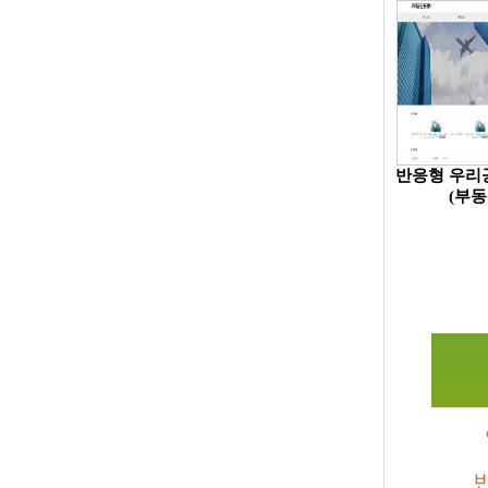
반응형 우리
(부동
반