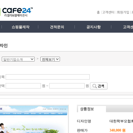
쇼핑몰제작
견적문의
공지사항
고객
디자인
>
>
제목
선택
원 ~
원
디자인명
대한학부모협
판매가
340,000 원