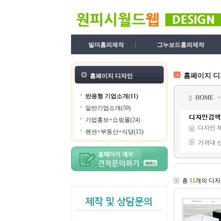
빌더홈피제작
그누보드홈피제작
홈페이지 
홈페이지 디자인
반응형 기업소개(11)
HOME
일반기업소개(59)
기업홍보+쇼핑몰(24)
디자인 
펜션+부동산+식당(15)
가격대 
총
11
개의 디자
제작 및 상담문의