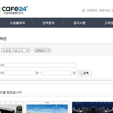
쇼핑몰제작
견적문의
공지사항
고객
디자인
>
>
제목
선택
원 ~
원
인을 찾았습니다.