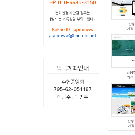
HP. 010-4486-3150
전화연결이 안될 경우는
메일 또는 카톡상담 부탁드립니다.
반응
가격:
Kakao ID :
ppmmww
ppmmww@hanmail.net
입금계좌안내
반응
가격:
수협중앙회
795-62-051187
예금주 : 박민우
반응
가격