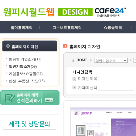
빌더홈피제작
그누보드홈피제작
쇼핑몰제작
홈페이지 디자인
홈페이지 디자인
반응형 기업소개(11)
HOME
>
>
일반기업소개(59)
기업홍보+쇼핑몰(24)
디자인 제목
펜션+부동산+식당(15)
가격대 선택
제작 및 상담문의