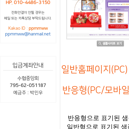
HP. 010-4486-3150
전화연결이 안될 경우는
메일 또는 카톡상담 부탁드립니다.
Kakao ID :
ppmmww
ppmmww@hanmail.net
입금계좌안내
일반홈페이지(PC) 
수협중앙회
795-62-051187
반응형(PC/모바일)
예금주 : 박민우
반응형으로 표기된 샘플
일반형으로 표기된 샘플