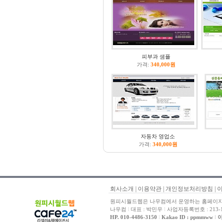
피부과 샘플
가격:
340,000원
자동차 영업소
가격:
340,000원
회사소개
|
이용약관
|
개인정보처리방침
|
원피시월드웹은 나우컴에서 운영하는 홈페이지 
나우컴
l
대표 : 박민우
l
사업자등록번호 : 213-1
HP. 010-4486-3150
l
Kakao ID : ppmmww
l
이