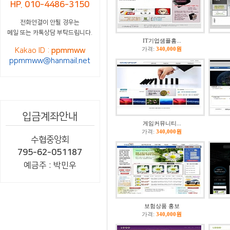
HP. 010-4486-3150
전화연결이 안될 경우는
메일 또는 카톡상담 부탁드립니다.
IT기업샘플홈...
가격:
340,000원
Kakao ID :
ppmmww
ppmmww@hanmail.net
입금계좌안내
게임커뮤니티...
가격:
340,000원
수협중앙회
795-62-051187
예금주 : 박민우
보험상품 홍보
가격:
340,000원