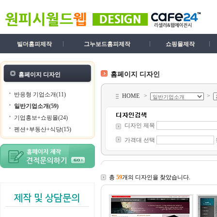
빌더홈피제작
그누보드홈피제작
쇼핑몰제작
홈페이지 디자인
홈페이지 디자인
반응형 기업소개(11)
HOME
>
>
일반기업소개(59)
기업홍보+쇼핑몰(24)
디자인 제목
펜션+부동산+식당(15)
가격대 선택
총
59
개의 디자인을 찾았습니다.
제작 및 상담문의