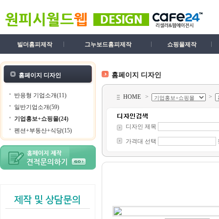
빌더홈피제작
그누보드홈피제작
쇼핑몰제작
홈페이지 디자인
홈페이지 디자인
반응형 기업소개(11)
HOME
>
>
일반기업소개(59)
기업홍보+쇼핑몰(24)
디자인 제목
펜션+부동산+식당(15)
가격대 선택
제작 및 상담문의