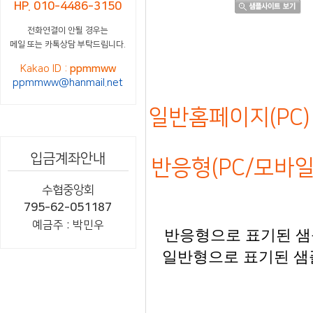
HP. 010-4486-3150
전화연결이 안될 경우는
메일 또는 카톡상담 부탁드립니다.
Kakao ID :
ppmmww
ppmmww@hanmail.net
일반홈페이지(PC) 
입금계좌안내
반응형(PC/모바일)
수협중앙회
795-62-051187
예금주 : 박민우
반응형으로 표기된 샘플
일반형으로 표기된 샘플