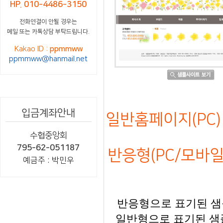
HP. 010-4486-3150
전화연결이 안될 경우는
메일 또는 카톡상담 부탁드립니다.
Kakao ID :
ppmmww
ppmmww@hanmail.net
입금계좌안내
일반홈페이지(PC) 
수협중앙회
795-62-051187
반응형(PC/모바일)
예금주 : 박민우
반응형으로 표기된 샘플
일반형으로 표기된 샘플