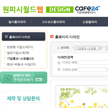
빌더홈피제작
그누보드홈피제작
쇼핑몰제작
홈페이지 디자인
홈페이지 디자인
반응형 기업소개(11)
HOME
>
>
일반기업소개(59)
기업홍보+쇼핑몰(24)
디자인 제목
펜션+부동산+식당(15)
가격대 선택
제작 및 상담문의