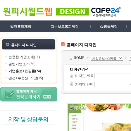
빌더홈피제작
그누보드홈피제작
쇼핑몰제작
홈페이지 디자인
홈페이지 디자인
반응형 기업소개(11)
HOME
>
>
일반기업소개(59)
기업홍보+쇼핑몰(24)
디자인 제목
펜션+부동산+식당(15)
가격대 선택
제작 및 상담문의