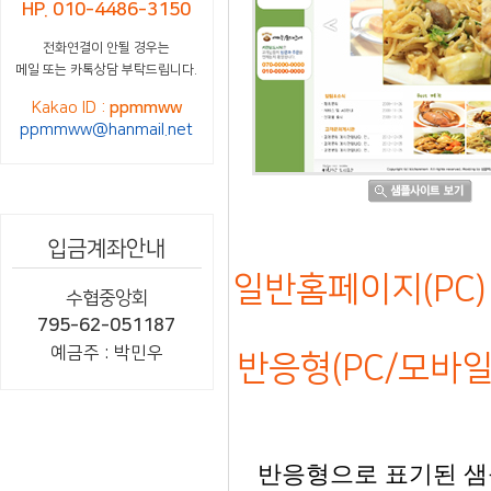
HP. 010-4486-3150
전화연결이 안될 경우는
메일 또는 카톡상담 부탁드립니다.
Kakao ID :
ppmmww
ppmmww@hanmail.net
입금계좌안내
일반홈페이지(PC) 
수협중앙회
795-62-051187
예금주 : 박민우
반응형(PC/모바일)
반응형으로 표기된 샘플