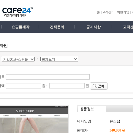
쇼핑몰제작
견적문의
공지사항
고객
디자인
>
>
제목
선택
원 ~
원
디자인명
슈즈샵
판매가
340,000 원