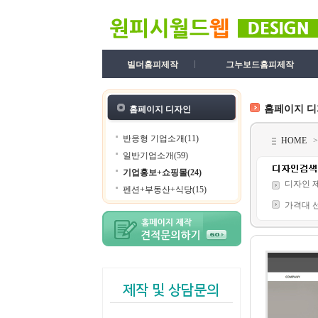
빌더홈피제작
그누보드홈피제작
홈페이지 
홈페이지 디자인
반응형 기업소개(11)
HOME
일반기업소개(59)
기업홍보+쇼핑몰(24)
디자인 
펜션+부동산+식당(15)
가격대 
제작 및 상담문의