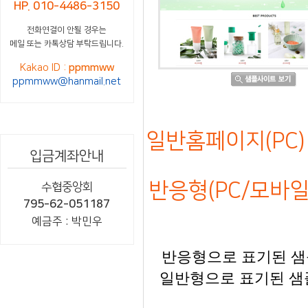
HP. 010-4486-3150
전화연결이 안될 경우는
메일 또는 카톡상담 부탁드립니다.
Kakao ID :
ppmmww
ppmmww@hanmail.net
일반홈페이지(PC) 
입금계좌안내
반응형(PC/모바일)
수협중앙회
795-62-051187
예금주 : 박민우
반응형으로 표기된 샘플
일반형으로 표기된 샘플