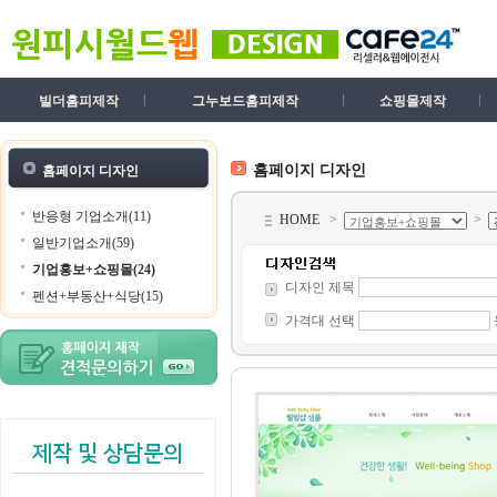
빌더홈피제작
그누보드홈피제작
쇼핑몰제작
홈페이지 디자인
홈페이지 디자인
반응형 기업소개(11)
HOME
>
>
일반기업소개(59)
기업홍보+쇼핑몰(24)
디자인 제목
펜션+부동산+식당(15)
가격대 선택
제작 및 상담문의