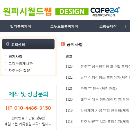
빌더홈피제작
그누보드홈피제작
쇼핑몰제작
공지사항
고객센터
번호
공지사항
고객문의게시판
1123
진주** 공무원학원 모바일 홈페
자주묻는 질문
1122
뉴** 심리상담소 홈페이지(제작
1121
추억 ** 펜션 (제작완료)
제작 및 상담문의
1120
텔**론 대부 렌딩페이지 (제작완
HP. 010-4486-3150
1119
악취제거 시공 **컴 반응형(제작
전화연결이 안될 경우는
1118
진주 바른** 치과 홈페이지(제작
메일 또는 카톡상담 부탁드립니다.