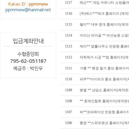
1117
레슨*** 게임 커뮤니티 쇼핑몰(
Kakao ID :
ppmmww
ppmmww@hanmail.net
1116
(주)에스***테크 홈페이지 (제작
1115
텔미** 대부 중개 홈페이지(제작
1114
지리산 피아골 ** 버섯농원 쇼핑
입금계좌안내
1113
제이** 법률사무소 반응형 홈페
수협중앙회
1112
악취제거 시공 **컴 홈페이지(제
795-62-051187
예금주 : 박민우
1111
거룡 ** 환경 철거 홍보 홈페이
1110
파주**아이파크 홍보 홈페이지(
1109
벧엘 ** 상담소 홈페이지(제작완
1108
** 중재인협회 홈페이지(제작완
1107
씨**코퍼레이션 반응형 홈페이지
1106
통영 **스위트펜션 홈페이지(제